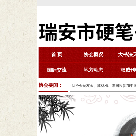
首 页
协会概况
大书法
国际交流
地方动态
权威刊
协会要闻：
·
我协会黄友金、苏林楠、陈国权参加中国硬
·
第三届第五次会员代表大会召开
我协会