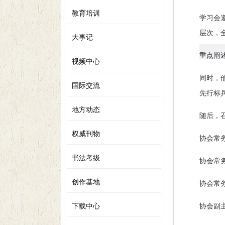
教育培训
学习会邀
层次，
大事记
重点阐
视频中心
同时，
国际交流
先行标
地方动态
随后，
权威刊物
协会常
书法考级
协会常
创作基地
协会常
下载中心
协会副