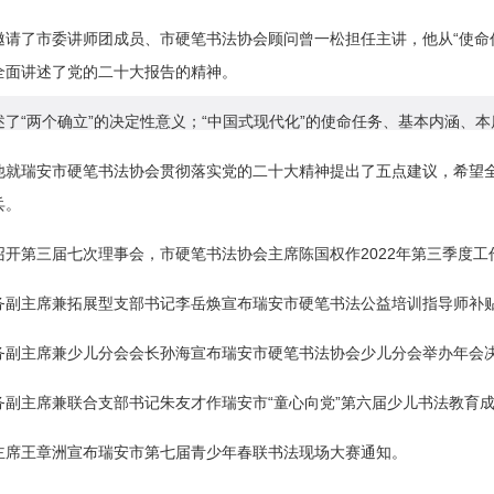
请了市委讲师团成员、市硬笔书法协会顾问曾一松担任主讲，他从“使命任务”
全面讲述了党的二十大报告的精神。
述了“两个确立”的决定性意义；
“中国式现代化”的使命任务、基本内涵、
他就瑞安市硬笔书法协会贯彻落实党的二十大精神提出了五点建议，希望
兵。
召开第三届七次理事会，市硬笔书法协会主席陈国权作2022年第三季度工
务副主席兼拓展型支部书记李岳焕宣布瑞安市硬笔书法公益培训指导师补
务副主席兼少儿分会会长孙海宣布瑞安市硬笔书法协会少儿分会举办年会
务副主席兼联合支部书记朱友才作瑞安市“童心向党”第六届少儿书法教育
主席王章洲宣布瑞安市第七届青少年春联书法现场大赛通知。