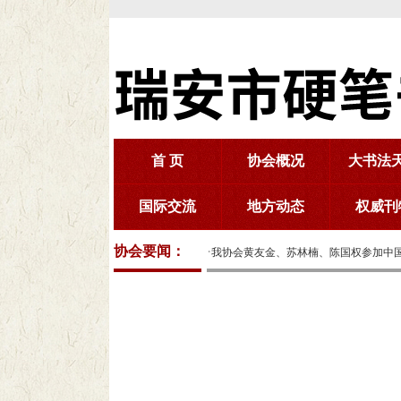
首 页
协会概况
大书法
国际交流
地方动态
权威刊
协会要闻：
·
我协会黄友金、苏林楠、陈国权参加中国硬
·
第三届第五次会员代表大会召开
我协会