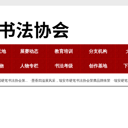
天地
展赛动态
教育培训
分支机构
物
人物专栏
书法考级
创作基地
·
·
笔书法协会第...
墨香四溢展风采，瑞安市硬笔书法协会荣膺品牌殊荣
瑞安硬笔
·
陈国权上榜“我最喜爱的全国硬笔书坛人物”
【直击三届硬笔国展评审】柳长忠纪实、述